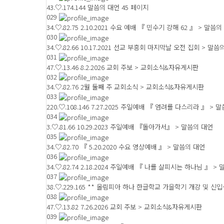
43.♡.174.144
말씀의 대언 45 페이지
029
34.♡.82.75
2.10.2021 수요 예배 『 민수기 강해 62 』 > 말씀의
030
34.♡.82.66
10.17.2021 선교 부흥회 마지막날 오전 집회 > 말씀
031
47.♡.13.46
8.2.2026 교회 주보 > 교회소식&자유게시판
032
34.♡.82.76
2월 둘째 주 교회소식 > 교회소식&자유게시판
033
220.♡.108.146
7.27.2025 주일예배 『 염려를 다스리라 』 > 
034
3.♡.81.66
10.29.2023 주일예배 『돌아가서』 > 말씀의 대언
035
34.♡.82.70
『 5.20.2020 수요 영상예배 』 > 말씀의 대언
036
34.♡.82.74
2.18.2024 주일예배 『 나를 살피시는 하나님 』 >
037
38.♡.229.165
** 올림피아 하나 한글학교 가을학기 개강 및 신입
038
47.♡.13.82
7.26.2026 교회 주보 > 교회소식&자유게시판
039