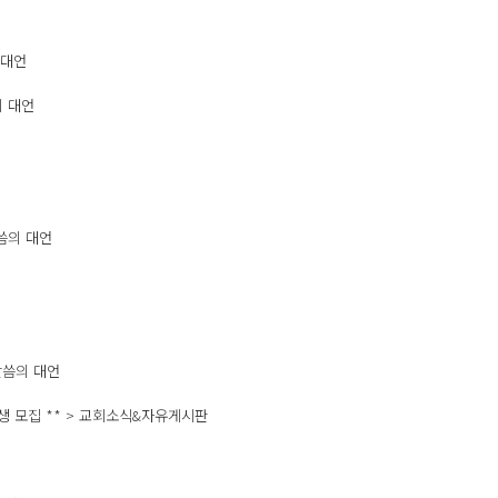
 대언
의 대언
말씀의 대언
 말씀의 대언
생 모집 ** > 교회소식&자유게시판