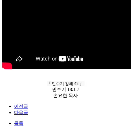
『 민수기 강해 42 』 
민수기 18:1-7
손요한 목사
이전글
다음글
목록