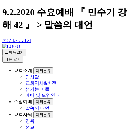
9.2.2020 수요예배 『 민수기 강
해 42 』 > 말씀의 대언
본문 바로가기
메뉴열기
메뉴
닫기
교회소개
하위분류
인사말
교회역사&비전
섬기는 이들
예배 및 모임안내
주일예배
하위분류
말씀의 대언
교회사역
하위분류
양육
선교