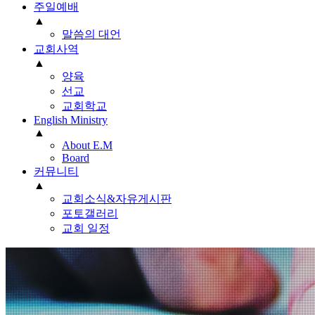
주일예배
▲
말씀의 대언
교회사역
▲
양육
선교
교회학교
English Ministry
▲
About E.M
Board
커뮤니티
▲
교회소식&자유게시판
포토갤러리
교회 일정