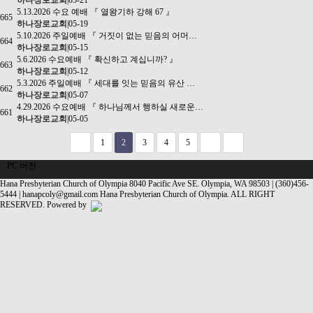
하나장로교회
|
05-21
5.13.2026 수요 예배 『 열왕기하 강해 67 』
665
하나장로교회
|
05-19
5.10.2026 주일예배 『 거짓이 없는 믿음의 어머…
664
하나장로교회
|
05-15
5.6.2026 수요예배 『 확신하고 계십니까? 』
663
하나장로교회
|
05-12
5.3.2026 주일예배 『 세대를 잇는 믿음의 유산 …
662
하나장로교회
|
05-07
4.29.2026 수요예배 『 하나님께서 행하실 새로운…
661
하나장로교회
|
05-05
1
2
3
4
5
PC 버전
Hana Presbyterian Church of Olympia
8040 Pacific Ave SE. Olympia, WA 98503 | (360)456-
5444 |
hanapcoly@gmail.com
Hana Presbyterian Church of Olympia. ALL RIGHT
RESERVED.
Powered by