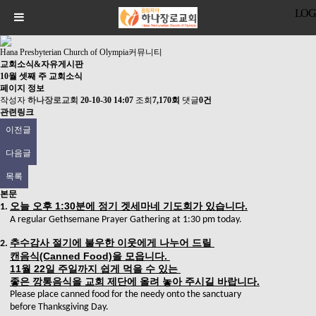
LOG
Hana Presbyterian Church of Olympia
커뮤니티
교회소식&자유게시판
10월 셋째 주 교회소식
페이지 정보
작성자
하나장로교회
20-10-30 14:07
조회
7,170회
댓글
0건
관련링크
이전글
다음글
목록
본문
오늘 오후
1:30
분에 정기 겟세마네 기도회가 있습니다
.
1.
A regular Gethsemane Prayer Gathering at 1:30 pm today.
추수감사 절기에 불우한 이웃에게 나누어 드릴
2.
캔음식
(Canned Food)
을 모읍니다
.
11
월
22
일 주일까지 쉽게 먹을 수 있는
좋은 깡통음식을 교회 제단에 올려 놓아 주시길 바랍니다
.
Please place canned food for the needy onto the sanctuary
before Thanksgiving Day.