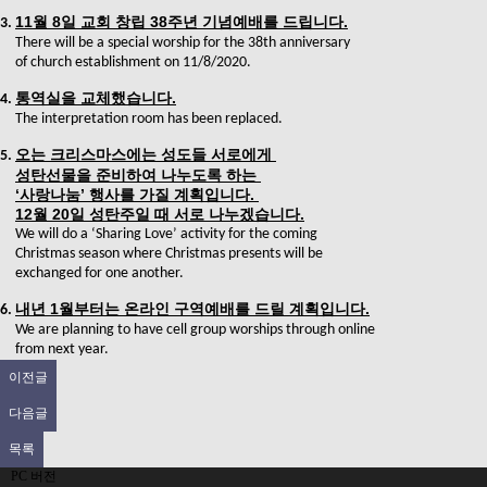
11
월
8
일 교회 창립
38
주년 기념예배를 드립니다
.
3.
There will be a special worship for the 38th anniversary
of church establishment on 11/8/2020.
통역실을 교체했습니다
.
4.
The interpretation room has been replaced.
오는 크리스마스에는 성도들 서로에게
5.
성탄선물을 준비하여 나누도록 하는
‘
사랑나눔
’
행사를 가질 계획입니다
.
12
월
20
일 성탄주일 때 서로 나누겠습니다
.
We will do a ‘Sharing Love’ activity for the coming
Christmas season where Christmas presents will be
exchanged for one another.
내년
1
월부터는 온라인 구역예배를 드릴 계획입니다
.
6.
We are planning to have cell group worships through online
from next year.
이전글
다음글
목록
PC 버전