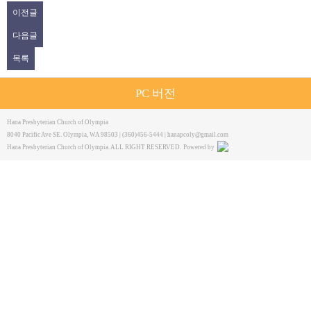
이전글
다음글
목록
PC 버전
Hana Presbyterian Church of Olympia
8040 Pacific Ave SE. Olympia, WA 98503 | (360)456-5444 |
hanapcoly@gmail.com
Hana Presbyterian Church of Olympia. ALL RIGHT RESERVED.
Powered by