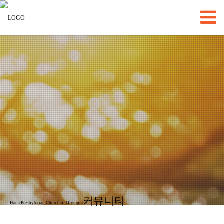
커뮤니티
Hana Presbyterian Church of Olympia