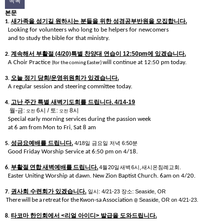
목록
본문
새가족을 섬기길 원하시는 분들을 위한 성경공부반원을 모집합니다
.
1.
Looking for volunteers who long to be helpers for newcomers
and to study the bible for that ministry.
계속해서 부활절
(4/20)
특별 찬양대 연습이
12:50pm
에 있겠습니다
.
2.
A Choir Practice
will continue at 12:50 pm today.
(for the coming Easter)
오늘 정기 당회
/
운영위원회가 있겠습니다
.
3.
A regular session and steering committee today.
고난 주간 특별 새벽기도회를 드립니다
. 4/14-19
4.
월
-
금
:
6
시
/
토
:
8
시
오전
오전
Special early morning services during the passion week
at 6 am from Mon to Fri, Sat 8 am
성금요예배를 드립니다
.
4/18
일 금요일 저녁
6:50
분
5.
Good Friday Worship Service at 6:50 pm on 4/18.
부활절
연합
새벽예배를
드립니다
.
4
월
20
일
새벽
6
시
,
새시온침례교회
.
6.
Easter Uniting Worship at dawn. New Zion Baptist Church. 6am on 4/20.
권사회 수련회가 있겠습니다
.
일시
: 4/21-23
장소
: Seaside, OR
7.
There
will
be
a
retreat
for
the
Kwon-sa
Association
Seaside, OR on 4/21-23.
@
타코마 한인회에서
<
리얼 아이디
>
발급을 도와드립니다
.
8.