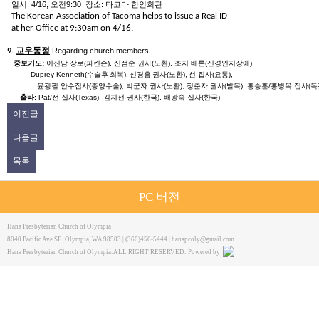
일시
: 4/16,
오전
9:30
장소
:
타코마 한인회관
The Korean Association of Tacoma helps to issue a Real ID
at her Office at 9:30am on 4/16.
교우동정
Regarding church members
9.
중보기도
:
이신남 장로
(
파킨슨
),
신점순 권사
(
노환
),
조지 배론
(
신경인지장애
),
Duprey Kenneth(
수술후
회복
),
신경흠
권사
(
노환
),
선 집사
(
요통
),
윤광필 안수집사
(
종양수술
),
박군자 권사
(
노환
),
정춘자 권사
(
발목
),
홍승훈
/
홍병옥 집사
(
독
출타
:
Pat/
선 집사
(Texas),
김지선 권사
(
한국
),
배광숙 집사
(
한국
)
이전글
다음글
목록
PC 버전
Hana Presbyterian Church of Olympia
8040 Pacific Ave SE. Olympia, WA 98503 | (360)456-5444 |
hanapcoly@gmail.com
Hana Presbyterian Church of Olympia. ALL RIGHT RESERVED.
Powered by