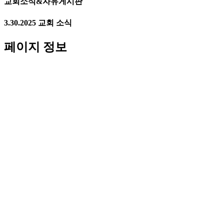
교회소식&자유게시판
3.30.2025 교회 소식
페이지 정보
작성자
하나장로교회
25-04-01 14:23
조회
14,075회
댓글
0건
관련링크
이전글
다음글
목록
본문
새가족을 섬기길 원하시는 분들을 위한 성경공부반원을 모집합니다
.
1.