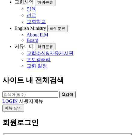
교회사역
하위분류
양육
선교
교회학교
English Ministry
하위분류
About E.M
Board
커뮤니티
하위분류
교회소식&자유게시판
포토갤러리
교회 일정
사이트 내 전체검색
검색
LOGIN
사용자메뉴
메뉴
닫기
회원로그인