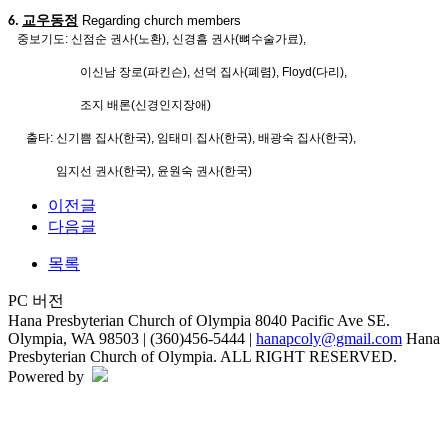
교우동정
Regarding church members
6.
중보기도
:
신점순 권사
(
노환
),
신경흠 권사
(
뼈수술가료
),
이신남 장로
(
파킨슨
),
선덕 집사
(
폐렴
), Floyd(
다리
),
조지 배론
(
신경인지장애
)
출타
:
신기쁨 집사
(
한국
),
임태미 집사
(
한국
),
배광숙 집사
(
한국
),
임지선 권사
(
한국
),
윤원숙 권사
(
한국
)
이전글
다음글
목록
PC 버전
Hana Presbyterian Church of Olympia
8040 Pacific Ave SE.
Olympia, WA 98503 | (360)456-5444 |
hanapcoly@gmail.com
Hana
Presbyterian Church of Olympia. ALL RIGHT RESERVED.
Powered by