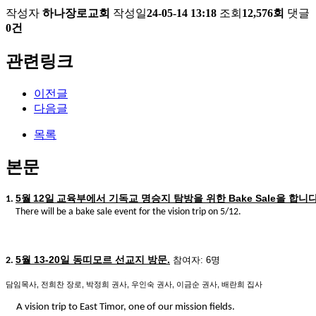
작성자
하나장로교회
작성일
24-05-14 13:18
조회
12,576회
댓글
0건
관련링크
이전글
다음글
목록
본문
5
월
12
일
교육부에서 기독교 명승지 탐방을 위한
Bake Sale
을 합니
1.
There will be a bake sale event for the vision trip on 5/12.
5
월
13-20
일 동띠모르 선교지 방문
.
참여자
: 6
명
2.
담임목사
,
전희찬 장로
,
박정희 권사
,
우인숙 권사
,
이금순 권사
,
배란희 집사
A vision trip to East Timor, one of our mission fields.