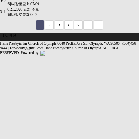
342
하나장로교회
|
07-09
6.21.2026 교회 주보
341
하나장로교회
|
06-21
1
2
3
4
5
PC 버전
Hana Presbyterian Church of Olympia
8040 Pacific Ave SE. Olympia, WA 98503 | (360)456-
5444 |
hanapcoly@gmail.com
Hana Presbyterian Church of Olympia. ALL RIGHT
RESERVED.
Powered by